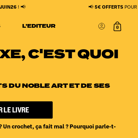
📢
📢
5€ OFFERTS
POUR LA
FETES
S
L'EDITEUR
0
Compte
XE, C'EST QUOI
S DU NOBLE ART ET DE SES
 LE LIVRE
 ? Un crochet, ça fait mal ? Pourquoi parle-t-