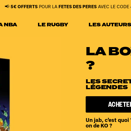
FFERTS
POUR LA
FETES DES PERES
AVEC LE CODE
JUIN26
! 
A NBA
LE RUGBY
LES AUTEUR
LA BO
?
LES SECRET
LÉGENDES
ACHETER
Un jab, c’est quoi
on de KO ?